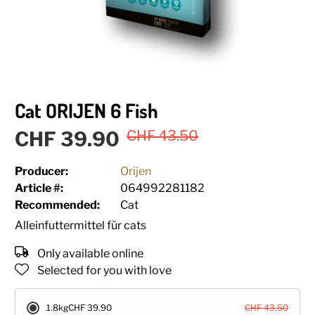
Cat ORIJEN 6 Fish
CHF 39.90
CHF 43.50
Producer:
Orijen
Article #:
064992281182
Recommended:
Cat
Alleinfuttermittel für cats
Only available online
Selected for you with love
1.8kg
CHF 39.90
CHF 43.50