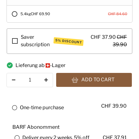
5.4kg
CHF 69.90
CHF 84.60
Saver
CHF 37.90
CHF
5% DISCOUNT
subscription
39.90
Lieferung ab
-Lager
Qty
ADD TO CART
CHF 39.90
One-time purchase
BARF Abonomment
Deliver every 2 weeks, 5% off
CHF 37.91