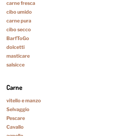
carne fresca
cibo umido
carne pura
cibo secco
BarfToGo
dolcetti
masticare
salsicce
Carne
vitello e manzo
Selvaggio
Pescare
Cavallo
agnello