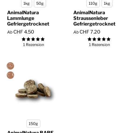
1kg
50g
110g
1kg
AnimalNatura
AnimalNatura
Lammlunge
Straussenleber
Gefriergetrocknet
Gefriergetrocknet
CHF 4.50
CHF 7.20
Ab
Ab
1 Rezension
1 Rezension
150g
AnimalNatura BARF