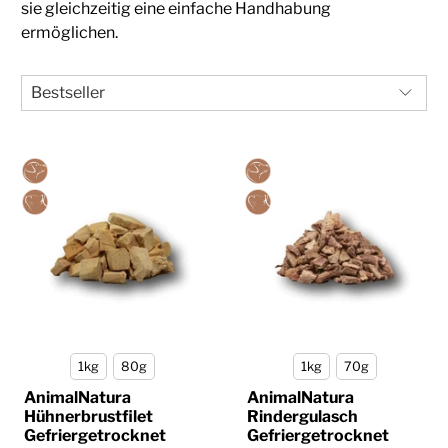
sie gleichzeitig eine einfache Handhabung
ermöglichen.
1kg
80g
1kg
70g
AnimalNatura
AnimalNatura
Hühnerbrustfilet
Rindergulasch
Gefriergetrocknet
Gefriergetrocknet