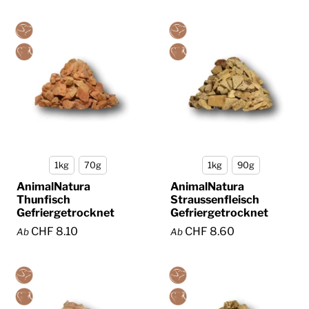
1kg
70g
1kg
90g
AnimalNatura
AnimalNatura
Thunfisch
Straussenfleisch
Gefriergetrocknet
Gefriergetrocknet
CHF 8.10
CHF 8.60
Ab
Ab