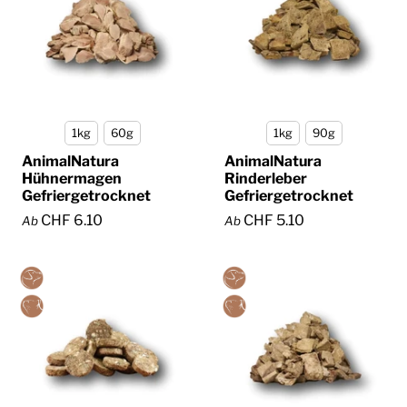
1kg
60g
1kg
90g
AnimalNatura
AnimalNatura
Hühnermagen
Rinderleber
Gefriergetrocknet
Gefriergetrocknet
CHF 6.10
CHF 5.10
Ab
Ab