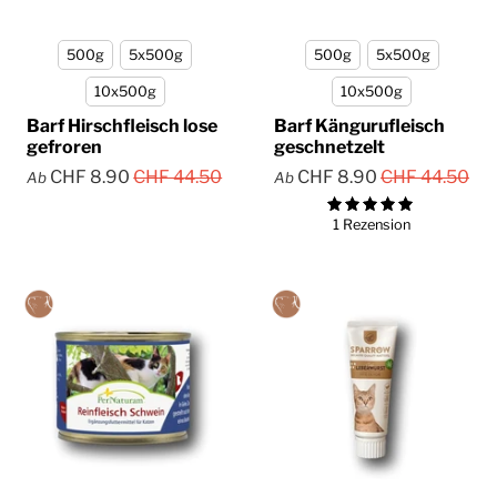
500g
5x500g
500g
5x500g
10x500g
10x500g
Barf Hirschfleisch lose
Barf Kängurufleisch
gefroren
geschnetzelt
CHF 8.90
CHF 44.50
CHF 8.90
CHF 44.50
Ab
Ab
1 Rezension