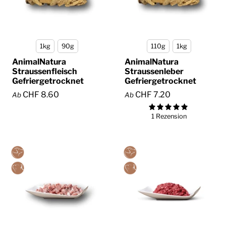
1kg
90g
110g
1kg
AnimalNatura
AnimalNatura
Straussenfleisch
Straussenleber
Gefriergetrocknet
Gefriergetrocknet
CHF 8.60
CHF 7.20
Ab
Ab
1 Rezension