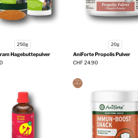
250g
20g
ram Hagebuttepulver
AniForte Propolis Pulver
0
CHF 24.90