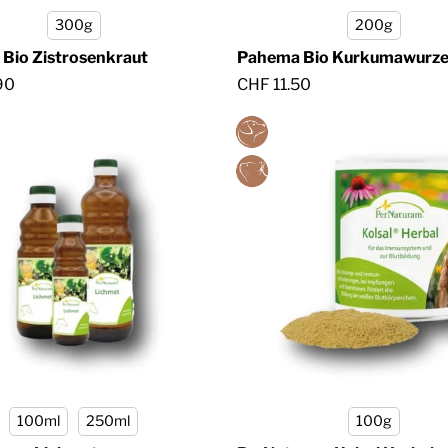
300g
200g
Bio Zistrosenkraut
Pahema Bio Kurkumawurze
90
CHF 11.50
100ml
250ml
100g