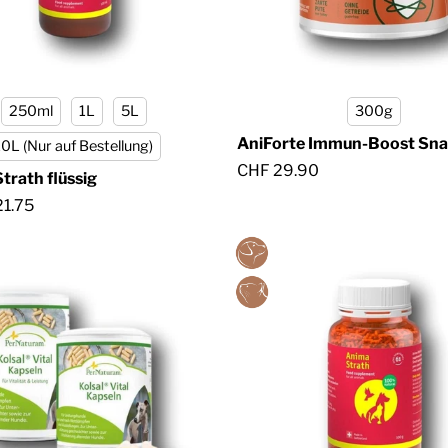
250ml
1L
5L
300g
AniForte Immun-Boost Sn
10L (Nur auf Bestellung)
CHF 29.90
trath flüssig
21.75