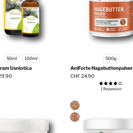
□
50ml
100ml
500g
ram Usniotica
AniForte Hagebuttenpulver
29.90
CHF 24.90
1 Rezension