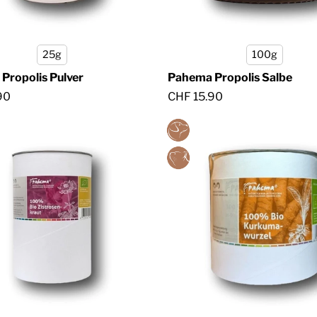
25g
100g
Propolis Pulver
Pahema Propolis Salbe
90
CHF 15.90