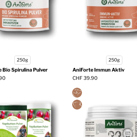
250g
250g
 Bio Spirulina Pulver
AniForte Immun Aktiv
90
CHF 39.90