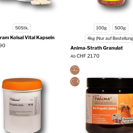
50Stk.
100g
500g
ram Kolsal Vital Kapseln
4kg (Nur auf Bestellung
90
Anima-Strath Granulat
CHF 21.70
Ab