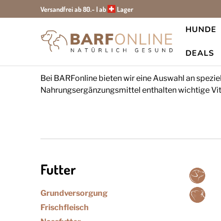
Versandfrei ab 80.- | ab
Lager
HUNDE
Startseite
Immunsystem für Hunde
Stärken Sie das Immunsys
DEALS
Bei BARFonline bieten wir eine Auswahl an spezie
Nahrungsergänzungsmittel enthalten wichtige Vitam
Futter
Grundversorgung
Frischfleisch