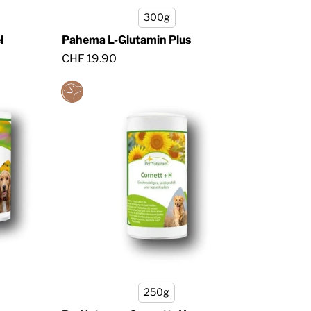
300g
l
Pahema L-Glutamin Plus
CHF 19.90
250g