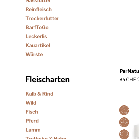
Nassfutter
Reinfleisch
Trockenfutter
BarfToGo
Leckerlis
Kauartikel
Würste
PerNatu
Fleischarten
CHF 
Ab
Kalb & Rind
Wild
Fisch
Pferd
Lamm
Truthahn & Huhn