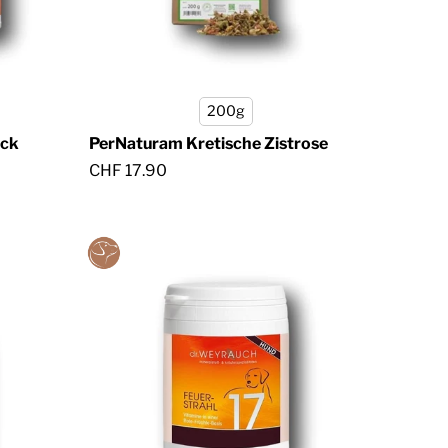
200g
ack
PerNaturam Kretische Zistrose
CHF 17.90