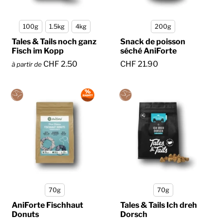
100g
1.5kg
4kg
200g
Tales & Tails noch ganz
Snack de poisson
Fisch im Kopp
séché AniForte
CHF 2.50
CHF 21.90
à partir de
70g
70g
AniForte Fischhaut
Tales & Tails Ich dreh
Donuts
Dorsch