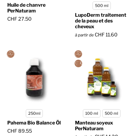
Huile de chanvre
500 ml
PerNaturam
LupoDerm traitement
CHF 27.50
de la peau et des
cheveux
CHF 11.60
à partir de
250ml
100 ml
500 ml
Pahema Bio Balance Öl
Manteau soyeux
PerNaturam
CHF 89.55