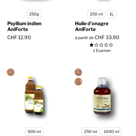
250g
250 ml
1L
Psyllium indien
Huile d'onagre
AniForte
AniForte
CHF 12.90
CHF 33.90
à partir de
1 Examen
500 ml
250 ml
1000 ml