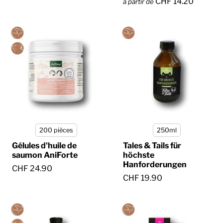
CHF 14.20
à partir de
200 pièces
250ml
Gélules d'huile de
Tales & Tails für
saumon AniForte
höchste
Hanforderungen
CHF 24.90
CHF 19.90