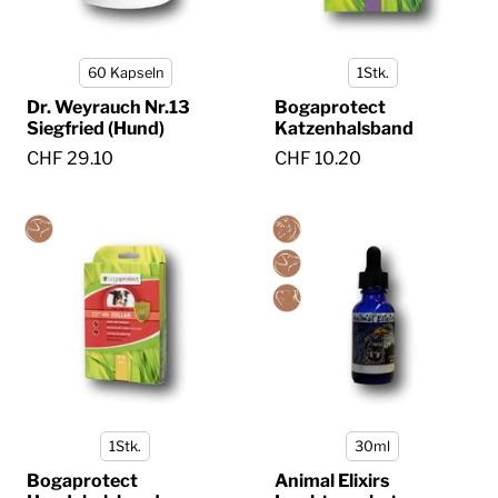
60 Kapseln
1Stk.
Dr. Weyrauch Nr.13
Bogaprotect
Siegfried (Hund)
Katzenhalsband
CHF 29.10
CHF 10.20
1Stk.
30ml
Bogaprotect
Animal Elixirs