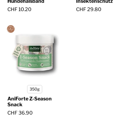
Hundehalsband
Insektenschutz
CHF 10.20
CHF 29.80
350g
AniForte Z-Season
Snack
CHF 36.90