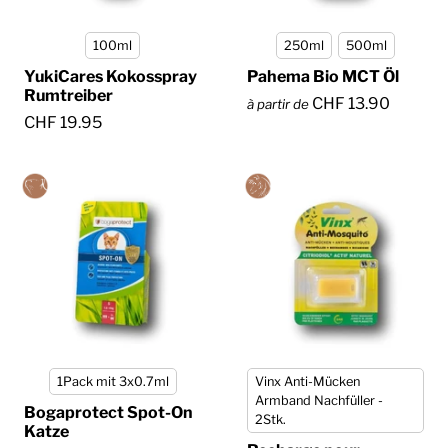
100ml
250ml
500ml
YukiCares Kokosspray
Pahema Bio MCT Öl
Rumtreiber
CHF 13.90
à partir de
CHF 19.95
1Pack mit 3x0.7ml
Vinx Anti-Mücken
Armband Nachfüller -
Bogaprotect Spot-On
2Stk.
Katze