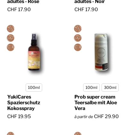
adultes - Rose
adultes - Noir
CHF 17.90
CHF 17.90
100ml
100ml
300ml
YukiCares
Prob super cream
Spazierschutz
Teersalbe mit Aloe
Kokosspray
Vera
CHF 19.95
CHF 29.90
à partir de