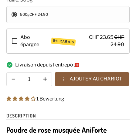
500g
CHF 24.90
Abo
CHF 23.65
CHF
5% RABAIS
épargne
24.90
Livraison depuis l'entrepôt
Quantité
AJOUTER AU CHARIOT
?
1 Bewertung
DESCRIPTION
Poudre de rose musquée AniForte