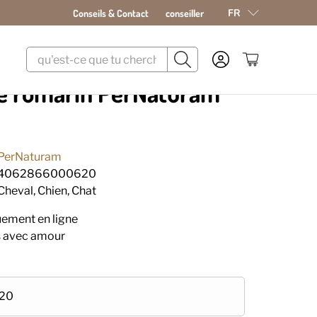
FR
Conseils & Contact
conseiller
de romarin PerNaturam
PerNaturam
4062866000620
Cheval, Chien, Chat
uement en ligne
s avec amour
.20