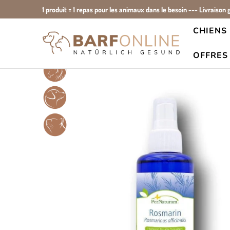
1 produit = 1 repas pour les animaux dans le besoin --- Livraison 
CHIENS
Accueil
Tous les produits
Hydrolat de romarin PerNatur
OFFRES