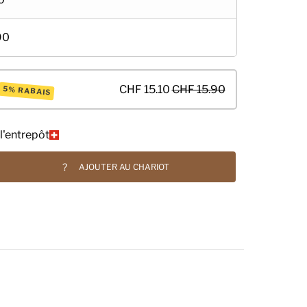
90
CHF 15.10
CHF 15.90
5% RABAIS
l'entrepôt
?
AJOUTER AU CHARIOT