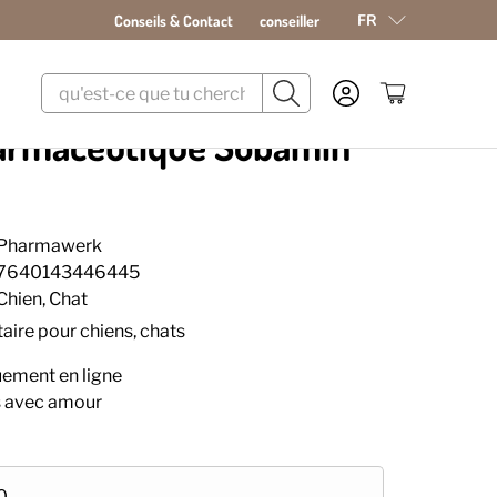
FR
Conseils & Contact
conseiller
harmaceutique Sobamin
Pharmawerk
7640143446445
Chien, Chat
ire pour chiens, chats
uement en ligne
s avec amour
0