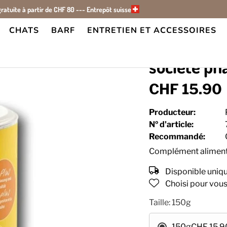
gratuite à partir de CHF 80 --- Entrepôt suisse
CHATS
BARF
ENTRETIEN ET ACCESSOIRES
in
société p
CHF 15.90
Producteur:
Nº d'article:
Recommandé:
Complément alimenta
Disponible uniq
Choisi pour vou
Taille:
150g
150g
CHF 15.9