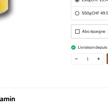
□
550g
CHF 49.
Abo épargne
Livraison depuis 
Quantité
bamin