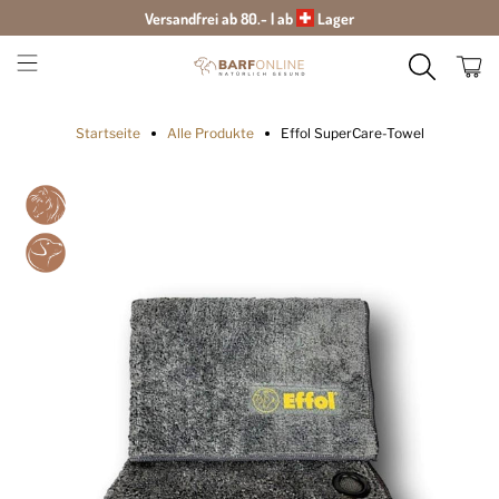
Versandfrei ab 80.- | ab
Lager
Startseite
Alle Produkte
Effol SuperCare-Towel