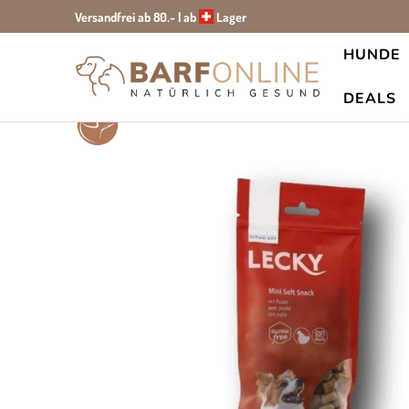
Versandfrei ab 80.- | ab
Lager
HUNDE
Startseite
Alle Produkte
Lecky Mini Soft Snack
DEALS