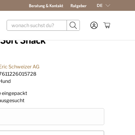
DE
Beratung & Kontakt
Ratgeber
 Soft Snack
Eric Schweizer AG
7611226015728
Hund
ie eingepackt
e ausgesucht