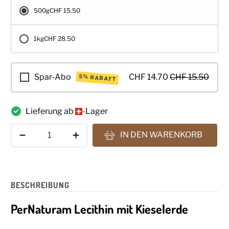
500g
CHF 15.50
1kg
CHF 28.50
Spar-Abo
CHF 14.70
CHF 15.50
5% RABATT
Lieferung ab
-Lager
Anzahl
IN DEN WARENKORB
BESCHREIBUNG
PerNaturam Lecithin mit Kieselerde